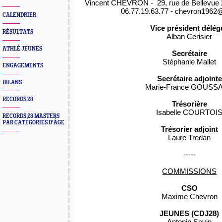
Vincent CHEVRON - 29, rue de Bellev
06.77.19.63.77 - chevron196
CALENDRIER
Vice président délég
RÉSULTATS
Alban Cerisier
ATHLÉ JEUNES
Secrétaire
Stéphanie Mallet
ENGAGEMENTS
Secrétaire adjointe
BILANS
Marie-France GOUSS
RECORDS 28
Trésorière
Isabelle COURTOI
RECORDS 28 MASTERS
PAR CATÉGORIES D'ÂGE
Trésorier adjoint
Laure Tredan
-----
COMMISSIONS
CSO
Maxime Chevron
JEUNES (CDJ28)
Antonin Sevin