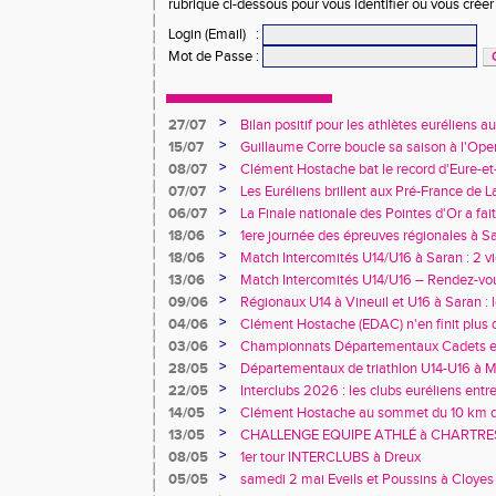
rubrique ci-dessous pour vous identifier ou vous crée
Login (Email)
:
Mot de Passe
:
>
27/07
Bilan positif pour les athlètes euréliens
France de Charléty et d'Albi
>
15/07
Guillaume Corre boucle sa saison à l'Ope
>
08/07
Clément Hostache bat le record d'Eure-et
>
07/07
Les Euréliens brillent aux Pré-France de L
>
06/07
La Finale nationale des Pointes d'Or a fai
de Dreux
>
18/06
1ere journée des épreuves régionales à Sa
>
18/06
Match Intercomités U14/U16 à Saran : 2 vi
féminines
>
13/06
Match Intercomités U14/U16 – Rendez-vou
>
09/06
Régionaux U14 à Vineuil et U16 à Saran : 
rendez-vous !
>
04/06
Clément Hostache (EDAC) n'en finit plus d
>
03/06
Championnats Départementaux Cadets et 
performances à Chartres
>
28/05
Départementaux de triathlon U14-U16 à Ma
au rendez-vous… tout comme les records 
>
22/05
Interclubs 2026 : les clubs euréliens entr
relégation
>
14/05
Clément Hostache au sommet du 10 km d
junior
>
13/05
CHALLENGE EQUIPE ATHLÉ à CHARTRES, 
>
08/05
1er tour INTERCLUBS à Dreux
>
05/05
samedi 2 mai Eveils et Poussins à Cloyes