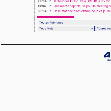
>
29/04
1er tour des Interclubs à DREUX le 25 avr
>
13/04
Une météo capricieuse pour le meeting de
Rotrou
>
09/04
Belle matinée d’athlétisme pour les jeune