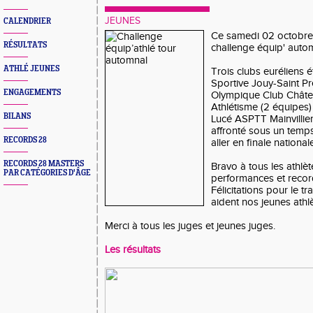
JEUNES
CALENDRIER
Ce samedi 02 octobre, 
RÉSULTATS
challenge équip' auto
ATHLÉ JEUNES
Trois clubs euréliens é
Sportive Jouy-Saint Pr
ENGAGEMENTS
Olympique Club Chât
Athlétisme (2 équipes)
BILANS
Lucé ASPTT Mainvillier
affronté sous un temp
RECORDS 28
aller en finale national
RECORDS 28 MASTERS
Bravo à tous les athlèt
PAR CATÉGORIES D'ÂGE
performances et recor
Félicitations pour le tr
aident nos jeunes athl
Merci à tous les juges et jeunes juges.
Les résultats