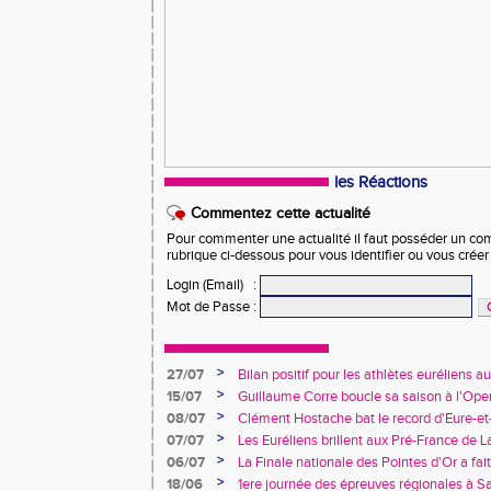
les Réactions
Commentez cette actualité
Pour commenter une actualité il faut posséder un compt
rubrique ci-dessous pour vous identifier ou vous crée
Login (Email)
:
Mot de Passe
:
>
27/07
Bilan positif pour les athlètes euréliens
France de Charléty et d'Albi
>
15/07
Guillaume Corre boucle sa saison à l'Ope
>
08/07
Clément Hostache bat le record d'Eure-et
>
07/07
Les Euréliens brillent aux Pré-France de L
>
06/07
La Finale nationale des Pointes d'Or a fai
de Dreux
>
18/06
1ere journée des épreuves régionales à Sa