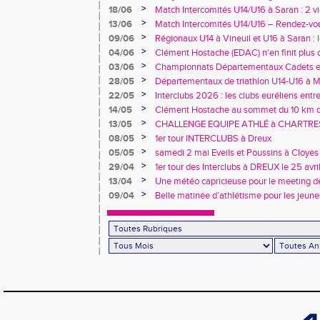
>
18/06
Match Intercomités U14/U16 à Saran : 2 vi
féminines
>
13/06
Match Intercomités U14/U16 – Rendez-vou
>
09/06
Régionaux U14 à Vineuil et U16 à Saran : 
rendez-vous !
>
04/06
Clément Hostache (EDAC) n'en finit plus d
>
03/06
Championnats Départementaux Cadets et 
performances à Chartres
>
28/05
Départementaux de triathlon U14-U16 à Ma
au rendez-vous… tout comme les records 
>
22/05
Interclubs 2026 : les clubs euréliens entr
relégation
>
14/05
Clément Hostache au sommet du 10 km d
junior
>
13/05
CHALLENGE EQUIPE ATHLÉ à CHARTRES, 
>
08/05
1er tour INTERCLUBS à Dreux
>
05/05
samedi 2 mai Eveils et Poussins à Cloyes
>
29/04
1er tour des Interclubs à DREUX le 25 avr
>
13/04
Une météo capricieuse pour le meeting de
Rotrou
>
09/04
Belle matinée d’athlétisme pour les jeune