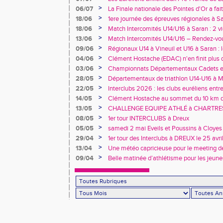
>
06/07
La Finale nationale des Pointes d'Or a fai
de Dreux
>
18/06
1ere journée des épreuves régionales à Sa
>
18/06
Match Intercomités U14/U16 à Saran : 2 vi
féminines
>
13/06
Match Intercomités U14/U16 – Rendez-vou
>
09/06
Régionaux U14 à Vineuil et U16 à Saran : 
rendez-vous !
>
04/06
Clément Hostache (EDAC) n'en finit plus d
>
03/06
Championnats Départementaux Cadets et 
performances à Chartres
>
28/05
Départementaux de triathlon U14-U16 à Ma
au rendez-vous… tout comme les records 
>
22/05
Interclubs 2026 : les clubs euréliens entr
relégation
>
14/05
Clément Hostache au sommet du 10 km d
junior
>
13/05
CHALLENGE EQUIPE ATHLÉ à CHARTRES, 
>
08/05
1er tour INTERCLUBS à Dreux
>
05/05
samedi 2 mai Eveils et Poussins à Cloyes
>
29/04
1er tour des Interclubs à DREUX le 25 avr
>
13/04
Une météo capricieuse pour le meeting de
Rotrou
>
09/04
Belle matinée d’athlétisme pour les jeune