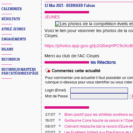
12 Mai 2023 - BERNARD Fabian
CALENDRIER
JEUNES
RÉSULTATS
ATHLÉ JEUNES
Voici le lien pour visionner les photos de la 
Cloyes.
ENGAGEMENTS
https://photos.app.goo.gl/p2QSeqHPC9cXo
BILANS
Merci au club de l'AC Cloyes
RECORDS 28
les Réactions
RECORDS 28 MASTERS
Commentez cette actualité
PAR CATÉGORIES D'ÂGE
Pour commenter une actualité il faut posséder un compt
rubrique ci-dessous pour vous identifier ou vous crée
Login (Email)
:
Mot de Passe
:
>
27/07
Bilan positif pour les athlètes euréliens
France de Charléty et d'Albi
>
15/07
Guillaume Corre boucle sa saison à l'Ope
>
08/07
Clément Hostache bat le record d'Eure-et
>
07/07
Les Euréliens brillent aux Pré-France de L