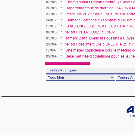
>
03/06
Championnats Départementaux Cadets et 
performances à Chartres
>
28/05
Départementaux de triathlon U14-U16 à Ma
au rendez-vous… tout comme les records 
>
22/05
Interclubs 2026 : les clubs euréliens entr
relégation
>
14/05
Clément Hostache au sommet du 10 km d
junior
>
13/05
CHALLENGE EQUIPE ATHLÉ à CHARTRES, 
>
08/05
1er tour INTERCLUBS à Dreux
>
05/05
samedi 2 mai Eveils et Poussins à Cloyes
>
29/04
1er tour des Interclubs à DREUX le 25 avr
>
13/04
Une météo capricieuse pour le meeting de
Rotrou
>
09/04
Belle matinée d’athlétisme pour les jeune