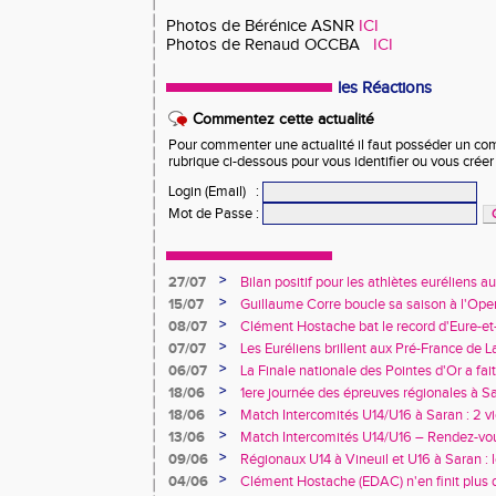
Photos de Bérénice ASNR
ICI
Photos de Renaud OCCBA
ICI
les Réactions
Commentez cette actualité
Pour commenter une actualité il faut posséder un compt
rubrique ci-dessous pour vous identifier ou vous crée
Login (Email)
:
Mot de Passe
:
>
27/07
Bilan positif pour les athlètes euréliens
France de Charléty et d'Albi
>
15/07
Guillaume Corre boucle sa saison à l'Ope
>
08/07
Clément Hostache bat le record d'Eure-et
>
07/07
Les Euréliens brillent aux Pré-France de L
>
06/07
La Finale nationale des Pointes d'Or a fai
de Dreux
>
18/06
1ere journée des épreuves régionales à Sa
>
18/06
Match Intercomités U14/U16 à Saran : 2 vi
féminines
>
13/06
Match Intercomités U14/U16 – Rendez-vou
>
09/06
Régionaux U14 à Vineuil et U16 à Saran : 
rendez-vous !
>
04/06
Clément Hostache (EDAC) n'en finit plus d