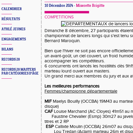
10 Décembre 2024 -
Miserette Brigitte
CALENDRIER
COMPETITIONS
RÉSULTATS
ATHLÉ JEUNES
Dimanche 8 décembre, 27 participants étaient
championnat de lancers longs qui s'est tenu sur
ENGAGEMENTS
Bernard Maroquin.
BILANS
Bien que l'hiver ne soit pas encore officiellem
un avant-goût, un ciel couvert, un froid humid
RECORDS 28
accompagner les compétiteurs.
6 concurrents ont lancés les hostilités dès 9h
RECORDS 28 MASTERS
marteau lourd ouvert aux masters.
PAR CATÉGORIES D'ÂGE
Un grand merci aux membres du jury et aux at
Les meilleures performances
Femmes/championne départementale
MIF
Maelys Bouilly (OCCBA) 19M43 au marteau (
disque)
CAF
Louise Marchand (AC Cloyes) 41m51 au 
Faustine Chevalier (Esmp) 30m27 au javelo
titres et 2 RP
ESP
Callixte Moulin (OCCBA) 26m07 au disq
Lou Tredan (Aclam) marteau 26m et dis