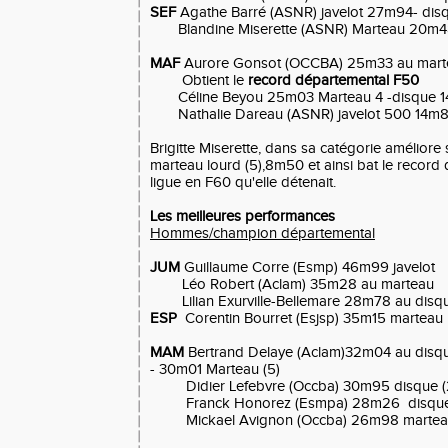
SEF
Agathe Barré (ASNR) javelot 27m94- di
Blandine Miserette (ASNR) Marteau 20m
MAF
Aurore Gonsot (OCCBA) 25m33 au marte
Obtient le
record départemental F50
Céline Beyou 25m03 Marteau 4 -disque 
Nathalie Dareau (ASNR) javelot 500 14m
Brigitte Miserette, dans sa catégorie amélior
marteau lourd (5),8m50 et ainsi bat le record
ligue en F60 qu'elle détenait.
Les meilleures performances
Hommes/champion départemental
JUM
Guillaume Corre (Esmp) 46m99 javelot
Léo Robert (Aclam) 35m28 au marteau
Lilian Exurville-Bellemare 28m78 au disq
ESP
Corentin Bourret (Esjsp) 35m15 marteau
MAM
Bertrand Delaye (Aclam)32m04 au disqu
- 30m01 Marteau (5)
Didier Lefebvre (Occba) 30m95 disque (
Franck Honorez (Esmpa) 28m26 disque 
Mickael Avignon (Occba) 26m98 marte