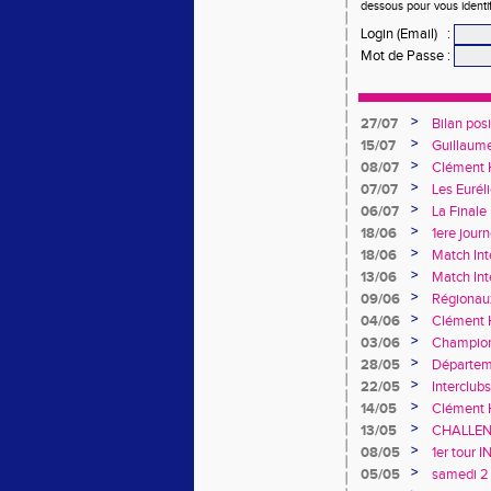
dessous pour vous identi
Login (Email)
:
Mot de Passe
:
>
27/07
Bilan pos
France de
>
15/07
Guillaume
>
08/07
Clément H
>
07/07
Les Eurél
>
06/07
La Finale 
de Dreux
>
18/06
1ere jour
>
18/06
Match Int
féminine
>
13/06
Match Int
>
09/06
Régionaux
rendez-vo
>
04/06
Clément H
>
03/06
Championn
performan
>
28/05
Départeme
au rendez
>
22/05
Interclub
relégatio
>
14/05
Clément 
junior
>
13/05
CHALLENG
>
08/05
1er tour
>
05/05
samedi 2 