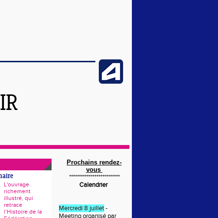
IR
Prochains rendez-
vous
naire
**************************
L'ouvrage
Calendrier
richement
illustré, qui
retrace
Mercredi 8 juillet
-
l’Histoire de la
Meeting organisé par