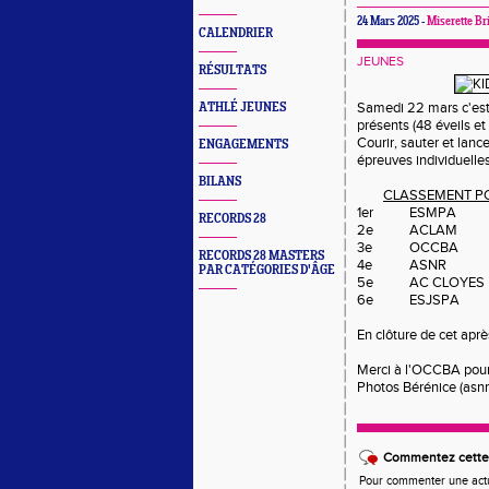
24 Mars 2025 -
Miserette Bri
CALENDRIER
JEUNES
RÉSULTATS
Samedi 22 mars c'est 
ATHLÉ JEUNES
présents (48 éveils et
Courir, sauter et lance
ENGAGEMENTS
épreuves individuelles
BILANS
CLASSEMENT P
1er
ESMPA
RECORDS 28
2e
ACLAM
3e
OCCBA
RECORDS 28 MASTERS
4e
ASNR
PAR CATÉGORIES D'ÂGE
5e
AC CLOYES
6e
ESJSPA
En clôture de cet aprè
Merci à l'OCCBA pour 
Photos Bérénice (asnr
Commentez cette 
Pour commenter une actual