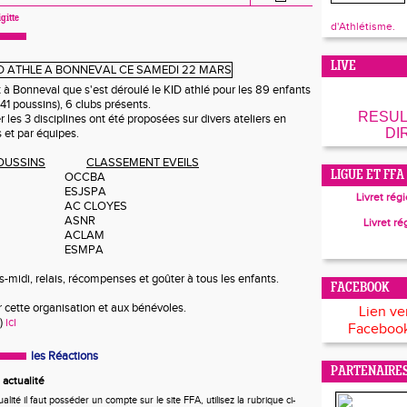
gitte
d'Athlétisme.
LIVE
à Bonneval que s'est déroulé le KID athlé pour les 89 enfants
 41 poussins), 6 clubs présents.
RESUL
r les 3 disciplines ont été proposées sur divers ateliers en
DI
 et par équipes.
OUSSINS
CLASSEMENT EVEILS
LIGUE ET FFA
OCCBA
ESJSPA
Livret rég
AC CLOYES
ASNR
Livret ré
ACLAM
ESMPA
s-midi, relais, récompenses et goûter à tous les enfants.
FACEBOOK
cette organisation et aux bénévoles.
Lien ve
)
ici
Facebook
les Réactions
PARTENAIRE
actualité
ité il faut posséder un compte sur le site FFA, utilisez la rubrique ci-