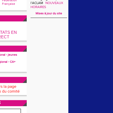
Fédération
l'ACLAM
NOUVEAUX
Française
HORAIRES
Mises à jour du site
TATS EN
RECT
ional - jeunes
gional - CA+
rs la page
 du comité
S