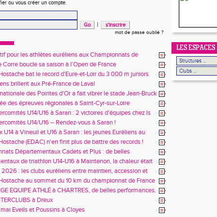
fier ou vous créer un compte.
|
mot de passe oublié ?
LES ESPACES
itif pour les athlètes euréliens aux Championnats de
 Charléty et d'Albi
 Corre boucle sa saison à l'Open de France
ostache bat le record d'Eure-et-Loir du 3 000 m juniors
iens brillent aux Pré-France de Laval
nationale des Pointes d'Or a fait vibrer le stade Jean-Bruck
née des épreuves régionales à Saint-Cyr-sur-Loire
ercomités U14/U16 à Saran : 2 victoires d'équipes chez ls
s
ercomités U14/U16 – Rendez-vous à Saran !
 U14 à Vineuil et U16 à Saran : les jeunes Euréliens au
us !
ostache (EDAC) n'en finit plus de battre des records !
ats Départementaux Cadets et Plus : de belles
ces à Chartres
ntaux de triathlon U14-U16 à Maintenon, la chaleur était
-vous… tout comme les records personnels !
s 2026 : les clubs euréliens entre maintien, accession et
n
Hostache au sommet du 10 km du championnat de France
E EQUIPE ATHLÉ à CHARTRES, de belles performances.
 INTERCLUBS à Dreux
mai Eveils et Poussins à Cloyes