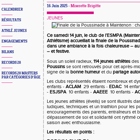
16 Juin 2025 -
Miserette Brigitte
CALENDRIER
JEUNES
RÉSULTATS
ATHLÉ JEUNES
Ce samedi 14 juin, le club de l’
ESMPA (Mainteno
Athlétisme)
accueillait la
finale de la Poussina
ENGAGEMENTS
dans une ambiance à la fois
chaleureuse
– au
– et
festive
.
BILANS
Sous un soleil radieux,
114 jeunes athlètes
des 
RECORDS 28
Poussins
se sont retrouvés pour cet après-midi
signe de la
bonne humeur
et du
partage auto
RECORDS 28 MASTERS
PAR CATÉGORIES D'ÂGE
Les clubs représentés étaient nombreux et
enfants -
ACLAM
29 enfants -
EDAC
14 enfan
-
ESJSPA
10 enfants -
AAEEE
10 enfants -
AC
Les jeunes athlètes (éveils) se sont illustrés 
ludiques, techniques et un triathlon pour les 
encouragements des parents, entraîneurs et bén
dépassement de soi et solidarité ont rythmé cet
saison avec enthousiasme.
Les résultats en points :