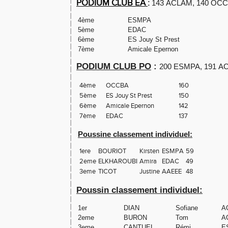
PODIUM CLUB
EA
:
143
ACLAM,
140 OCC
4ème
ESMPA
5ème
EDAC
6ème
ES Jouy St Prest
7ème
Amicale Epernon
PODIUM CLUB PO
:
200
ESMPA,
191
A
4ème
OCCBA
160
5ème
ES Jouy St Prest
150
6ème
Amicale Epernon
142
7ème
EDAC
137
Poussine classement individuel:
1ere
BOURIOT
Kirsten
ESMPA
59
2eme
ELKHAROUBI
Amira
EDAC
49
3eme
TICOT
Justine
AAEEE
48
Poussin classement individuel:
1er
DIAN
Sofiane
A
2eme
BURON
Tom
A
3eme
CANTUEL
Rémi
E