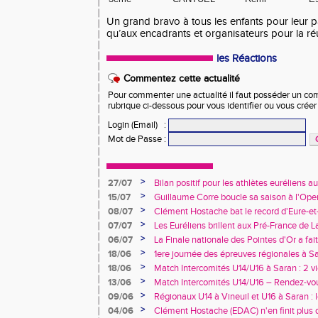
Un grand bravo à tous les enfants pour leur par
qu’aux encadrants et organisateurs pour la ré
les Réactions
Commentez cette actualité
Pour commenter une actualité il faut posséder un compt
rubrique ci-dessous pour vous identifier ou vous crée
Login (Email)
:
Mot de Passe
:
>
27/07
Bilan positif pour les athlètes euréliens
France de Charléty et d'Albi
>
15/07
Guillaume Corre boucle sa saison à l'Ope
>
08/07
Clément Hostache bat le record d'Eure-et
>
07/07
Les Euréliens brillent aux Pré-France de L
>
06/07
La Finale nationale des Pointes d'Or a fai
de Dreux
>
18/06
1ere journée des épreuves régionales à Sa
>
18/06
Match Intercomités U14/U16 à Saran : 2 vi
féminines
>
13/06
Match Intercomités U14/U16 – Rendez-vou
>
09/06
Régionaux U14 à Vineuil et U16 à Saran : 
rendez-vous !
>
04/06
Clément Hostache (EDAC) n'en finit plus d