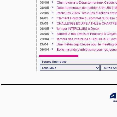
>
03/06
Championnats Départementaux Cadets et 
performances à Chartres
>
28/05
Départementaux de triathlon U14-U16 à Ma
au rendez-vous… tout comme les records 
>
22/05
Interclubs 2026 : les clubs euréliens entr
relégation
>
14/05
Clément Hostache au sommet du 10 km d
junior
>
13/05
CHALLENGE EQUIPE ATHLÉ à CHARTRES, 
>
08/05
1er tour INTERCLUBS à Dreux
>
05/05
samedi 2 mai Eveils et Poussins à Cloyes
>
29/04
1er tour des Interclubs à DREUX le 25 avr
>
13/04
Une météo capricieuse pour le meeting de
Rotrou
>
09/04
Belle matinée d’athlétisme pour les jeune