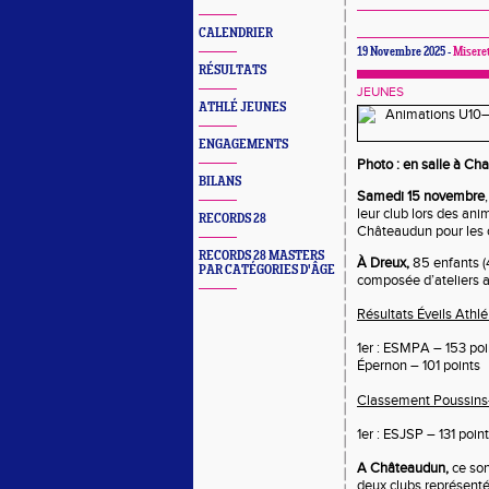
CALENDRIER
19 Novembre 2025 -
Miseret
RÉSULTATS
JEUNES
ATHLÉ JEUNES
ENGAGEMENTS
Photo : en salle à Ch
BILANS
Samedi 15 novembre
leur club lors des ani
RECORDS 28
Châteaudun pour les c
RECORDS 28 MASTERS
À Dreux,
85 enfants (4
PAR CATÉGORIES D'ÂGE
composée d’ateliers ax
Résultats Éveils Athlé
1er : ESMPA – 153 poi
Épernon – 101 points
Classement Poussin
1er : ESJSP – 131 poin
A Châteaudun,
ce son
deux clubs représenté