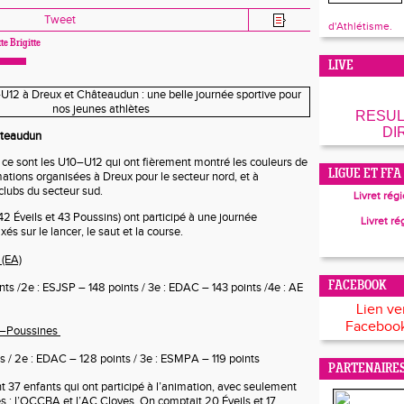
Tweet
d'Athlétisme.
te Brigitte
LIVE
RESUL
DI
ateaudun
, ce sont les U10–U12 qui ont fièrement montré les couleurs de
LIGUE ET FFA
mations organisées à Dreux pour le secteur nord, et à
lubs du secteur sud.
Livret rég
2 Éveils et 43 Poussins) ont participé à une journée
Livret ré
és sur le lancer, le saut et la course.
 (EA)
FACEBOOK
nts /
2e : ESJSP – 148 points /
3e : EDAC – 143 points /
4e : AE
Lien ve
Facebook
s–Poussines
ts /
2e : EDAC – 128 points / 3e : ESMPA – 119 points
PARTENAIRE
t 37 enfants qui ont participé à l’animation, avec seulement
s : l’OCCBA et l’AC Cloyes. On comptait 20 Éveils et 17