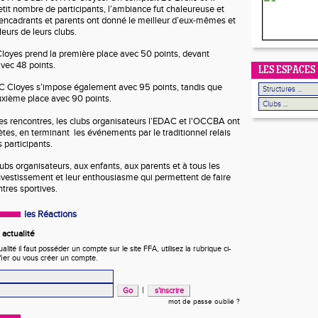
etit nombre de participants, l’ambiance fut chaleureuse et
encadrants et parents ont donné le meilleur d’eux-mêmes et
leurs de leurs clubs.
Cloyes prend la première place avec
50 points
, devant
avec
48 points
.
LES ESPACES
C Cloyes s’impose également avec
95 points
, tandis que
uxième place avec
90 points
.
les rencontres, les clubs organisateurs l’EDAC et l'OCCBA ont
ètes, en terminant les événements par le traditionnel relais
 participants.
ubs organisateurs, aux enfants, aux parents et à tous les
nvestissement et leur enthousiasme qui permettent de faire
ntres sportives.
les Réactions
actualité
ité il faut posséder un compte sur le site FFA, utilisez la rubrique ci-
fier ou vous créer un compte.
|
mot de passe oublié ?