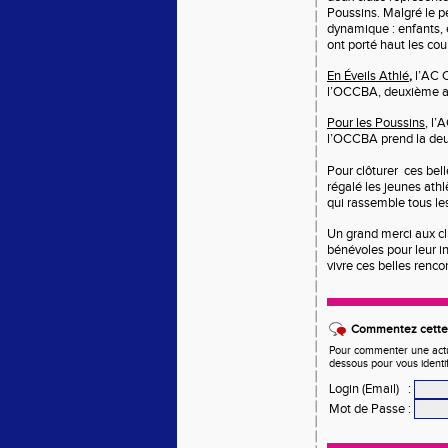
Poussins.
Malgré le p
dynamique : enfants, 
ont porté haut les cou
En
Éveils Athlé
,
l’AC 
l’OCCBA, deuxième 
Pour les
Poussins
,
l’A
l’OCCBA prend la de
Pour clôturer ces bel
régalé les jeunes athl
qui rassemble tous les
Un grand
merci
aux cl
bénévoles pour leur i
vivre ces belles renco
Commentez cette 
Pour commenter une actual
dessous pour vous identi
Login (Email)
:
Mot de Passe
: