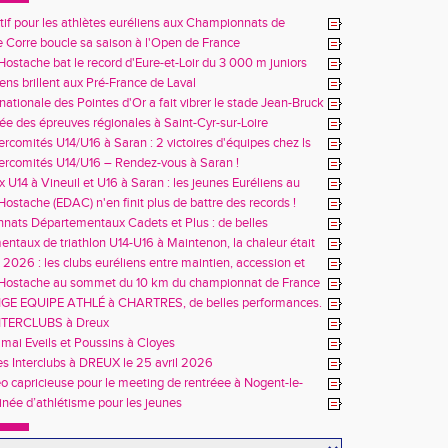
itif pour les athlètes euréliens aux Championnats de
 Charléty et d'Albi
 Corre boucle sa saison à l'Open de France
ostache bat le record d'Eure-et-Loir du 3 000 m juniors
iens brillent aux Pré-France de Laval
nationale des Pointes d'Or a fait vibrer le stade Jean-Bruck
née des épreuves régionales à Saint-Cyr-sur-Loire
ercomités U14/U16 à Saran : 2 victoires d'équipes chez ls
s
ercomités U14/U16 – Rendez-vous à Saran !
 U14 à Vineuil et U16 à Saran : les jeunes Euréliens au
us !
ostache (EDAC) n'en finit plus de battre des records !
ats Départementaux Cadets et Plus : de belles
ces à Chartres
ntaux de triathlon U14-U16 à Maintenon, la chaleur était
-vous… tout comme les records personnels !
s 2026 : les clubs euréliens entre maintien, accession et
n
Hostache au sommet du 10 km du championnat de France
E EQUIPE ATHLÉ à CHARTRES, de belles performances.
 INTERCLUBS à Dreux
mai Eveils et Poussins à Cloyes
des Interclubs à DREUX le 25 avril 2026
 capricieuse pour le meeting de rentréee à Nogent-le-
inée d’athlétisme pour les jeunes