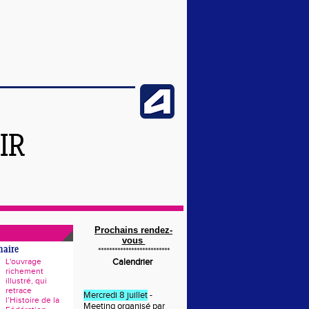
IR
Prochains rendez-
vous
naire
**************************
L'ouvrage
Calendrier
richement
illustré, qui
retrace
Mercredi 8 juillet
-
l’Histoire de la
Meeting organisé par