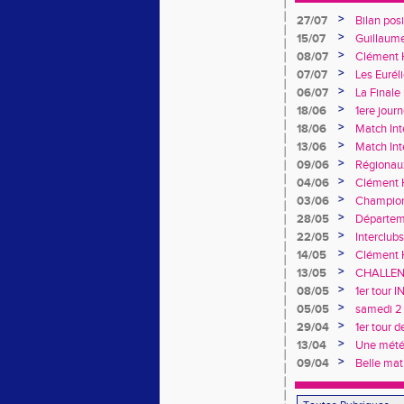
>
27/07
Bilan pos
France de
>
15/07
Guillaume
>
08/07
Clément H
>
07/07
Les Eurél
>
06/07
La Finale 
de Dreux
>
18/06
1ere jour
>
18/06
Match Int
féminine
>
13/06
Match Int
>
09/06
Régionaux
rendez-vo
>
04/06
Clément H
>
03/06
Championn
performan
>
28/05
Départeme
au rendez
>
22/05
Interclub
relégatio
>
14/05
Clément 
junior
>
13/05
CHALLENG
>
08/05
1er tour
>
05/05
samedi 2 
>
29/04
1er tour 
>
13/04
Une météo
Rotrou
>
09/04
Belle mat