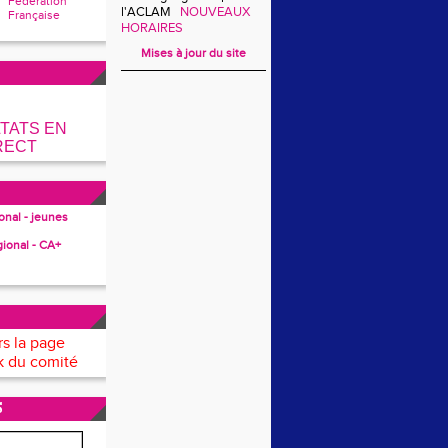
Fédération
l'ACLAM
NOUVEAUX
Française
HORAIRES
Mises à jour du site
TATS EN
RECT
ional - jeunes
gional - CA+
rs la page
 du comité
S