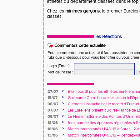
athlètes du département classées dans le top
Chez les
minimes garçons
, le premier Eurélie
classés
.
les Réactions
Commentez cette actualité
Pour commenter une actualité il faut posséder un compt
rubrique ci-dessous pour vous identifier ou vous crée
Login (Email)
:
Mot de Passe
:
>
27/07
Bilan positif pour les athlètes euréliens
France de Charléty et d'Albi
>
15/07
Guillaume Corre boucle sa saison à l'Ope
>
08/07
Clément Hostache bat le record d'Eure-et
>
07/07
Les Euréliens brillent aux Pré-France de L
>
06/07
La Finale nationale des Pointes d'Or a fai
de Dreux
>
18/06
1ere journée des épreuves régionales à Sa
>
18/06
Match Intercomités U14/U16 à Saran : 2 vi
féminines
>
13/06
Match Intercomités U14/U16 – Rendez-vou