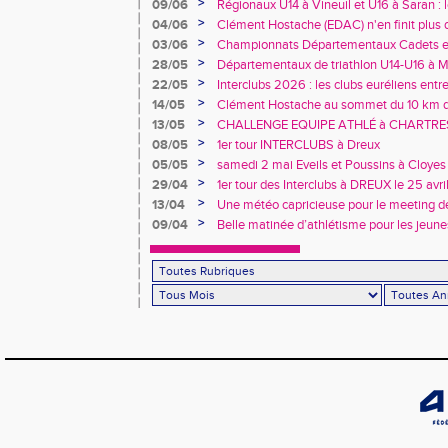
>
09/06
Régionaux U14 à Vineuil et U16 à Saran : 
rendez-vous !
>
04/06
Clément Hostache (EDAC) n'en finit plus d
>
03/06
Championnats Départementaux Cadets et 
performances à Chartres
>
28/05
Départementaux de triathlon U14-U16 à Ma
au rendez-vous… tout comme les records 
>
22/05
Interclubs 2026 : les clubs euréliens entr
relégation
>
14/05
Clément Hostache au sommet du 10 km d
junior
>
13/05
CHALLENGE EQUIPE ATHLÉ à CHARTRES, 
>
08/05
1er tour INTERCLUBS à Dreux
>
05/05
samedi 2 mai Eveils et Poussins à Cloyes
>
29/04
1er tour des Interclubs à DREUX le 25 avr
>
13/04
Une météo capricieuse pour le meeting de
Rotrou
>
09/04
Belle matinée d’athlétisme pour les jeune