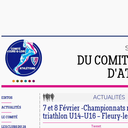
DU COMIT
D'A
ACTUALITÉS
EDITOS
7 et 8 Février -Championnats
ACTUALITÉS
triathlon U14–U16 – Fleury-l
LE COMITÉ
Tweet
LES CLUBS DU 28