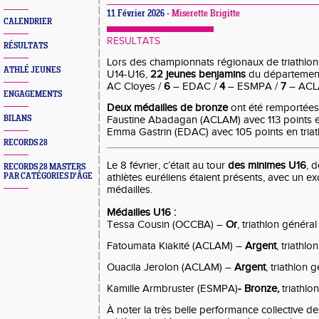
11 Février 2026 -
Miserette Brigitte
CALENDRIER
RESULTATS
RÉSULTATS
Lors des championnats régionaux de triathlon 
ATHLÉ JEUNES
U14-U16,
22 jeunes benjamins
du départemen
AC Cloyes /
6
– EDAC /
4
– ESMPA /
7
– AC
ENGAGEMENTS
Deux médailles de bronze
ont été remportées 
BILANS
Faustine Abadagan (ACLAM)
avec
113 points
Emma Gastrin (EDAC)
avec
105 points
en
tria
RECORDS 28
Le 8 février, c’était au tour
des
minimes
U16
, 
RECORDS 28 MASTERS
PAR CATÉGORIES D'ÂGE
athlètes euréliens
étaient présents, avec un ex
médailles
.
Médailles U16 :
Tessa Cousin (OCCBA)
–
Or
, triathlon généra
F
atoumata Kiakité (ACLAM)
–
Argent
, triathl
Ouacila Jerolon
(ACLAM)
–
Argent
, triathlon
Kamille Armbruster
(ESMPA)
- Bronze,
triathlo
À noter la très belle performance collective d