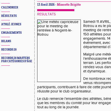
13 Avril 2026 -
Miserette Brigitte
CALENDRIER
RESULTATS
RÉSULTATS
Samedi 11 AVRIL,
ATHLÉ JEUNES
Rotrou a eu le pl
meeting de rentr
ENGAGEMENTS
150 athlètes pour
engagements. 14 c
BILANS
événement, avec 
départemental d’
RECORDS 28
Malgré une météo
RECORDS 28 MASTERS
l’enthousiasme ét
PAR CATÉGORIES D'ÂGE
terrain. Les perf
rendez-vous dans
et dynamique.
De nombreux rec
venus récompense
participants, contribuant à faire de cette journ
réussite pour le club organisateur.
Le club remercie l’ensemble des athlètes, béné
que les membres du comité pour leur engage
tout au long de la journée.