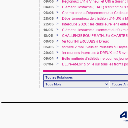
>
09/06
Régionaux U14 à Vineuil et U16 à Saran : 
rendez-vous !
>
04/06
Clément Hostache (EDAC) n'en finit plus d
>
03/06
Championnats Départementaux Cadets et 
performances à Chartres
>
28/05
Départementaux de triathlon U14-U16 à Ma
au rendez-vous… tout comme les records 
>
22/05
Interclubs 2026 : les clubs euréliens entr
relégation
>
14/05
Clément Hostache au sommet du 10 km d
junior
>
13/05
CHALLENGE EQUIPE ATHLÉ à CHARTRES, 
>
08/05
1er tour INTERCLUBS à Dreux
>
05/05
samedi 2 mai Eveils et Poussins à Cloyes
>
29/04
1er tour des Interclubs à DREUX le 25 avr
>
09/04
Belle matinée d’athlétisme pour les jeune
>
07/04
L’Eure-et-Loir a brillé sur tous les fronts