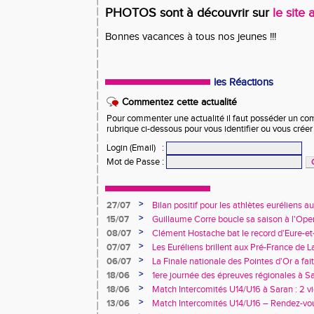
PHOTOS sont à découvrir sur
le site 
Bonnes vacances à tous nos jeunes !!!
les Réactions
Commentez cette actualité
Pour commenter une actualité il faut posséder un compt
rubrique ci-dessous pour vous identifier ou vous crée
Login (Email)
:
Mot de Passe
:
>
27/07
Bilan positif pour les athlètes euréliens
France de Charléty et d'Albi
>
15/07
Guillaume Corre boucle sa saison à l'Ope
>
08/07
Clément Hostache bat le record d'Eure-et
>
07/07
Les Euréliens brillent aux Pré-France de L
>
06/07
La Finale nationale des Pointes d'Or a fai
de Dreux
>
18/06
1ere journée des épreuves régionales à Sa
>
18/06
Match Intercomités U14/U16 à Saran : 2 vi
féminines
>
13/06
Match Intercomités U14/U16 – Rendez-vou