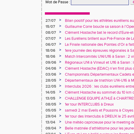
Mot de Passe
:
>
27/07
Bilan positif pour les athlètes euréliens
France de Charléty et d'Albi
>
15/07
Guillaume Corre boucle sa saison à l'Ope
>
08/07
Clément Hostache bat le record d'Eure-et
>
07/07
Les Euréliens brillent aux Pré-France de L
>
06/07
La Finale nationale des Pointes d'Or a fai
de Dreux
>
18/06
1ere journée des épreuves régionales à Sa
>
18/06
Match Intercomités U14/U16 à Saran : 2 vi
féminines
>
09/06
Régionaux U14 à Vineuil et U16 à Saran : 
rendez-vous !
>
04/06
Clément Hostache (EDAC) n'en finit plus d
>
03/06
Championnats Départementaux Cadets et 
performances à Chartres
>
28/05
Départementaux de triathlon U14-U16 à Ma
au rendez-vous… tout comme les records 
>
22/05
Interclubs 2026 : les clubs euréliens entr
relégation
>
14/05
Clément Hostache au sommet du 10 km d
junior
>
13/05
CHALLENGE EQUIPE ATHLÉ à CHARTRES, 
>
08/05
1er tour INTERCLUBS à Dreux
>
05/05
samedi 2 mai Eveils et Poussins à Cloyes
>
29/04
1er tour des Interclubs à DREUX le 25 avr
>
13/04
Une météo capricieuse pour le meeting de
Rotrou
>
09/04
Belle matinée d’athlétisme pour les jeune
>