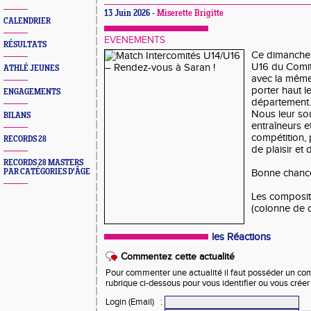
13 Juin 2026 -
Miserette Brigitte
CALENDRIER
EVENEMENTS
RÉSULTATS
Ce dimanche 1
U16 du Comit
ATHLÉ JEUNES
avec la même 
porter haut l
ENGAGEMENTS
département.
Nous leur sou
BILANS
entraîneurs et
compétition,
RECORDS 28
de plaisir et 
RECORDS 28 MASTERS
PAR CATÉGORIES D'ÂGE
Bonne chance 
Les composit
(colonne de d
les Réactions
Commentez cette actualité
Pour commenter une actualité il faut posséder un compt
rubrique ci-dessous pour vous identifier ou vous crée
Login (Email)
: