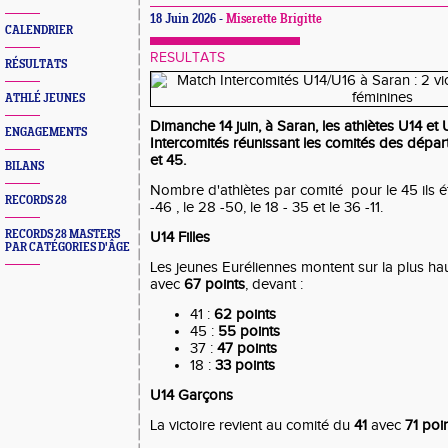
18 Juin 2026 -
Miserette Brigitte
CALENDRIER
RESULTATS
RÉSULTATS
ATHLÉ JEUNES
Dimanche 14 juin, à Saran, les athlètes U14 et
ENGAGEMENTS
Intercomités
réunissant les comités des dépa
et 45
.
BILANS
Nombre d'athlètes par comité pour le
45
ils é
RECORDS 28
-46
, le
28 -50
, le
18 - 35
et le
36 -11
.
RECORDS 28 MASTERS
U14 Filles
PAR CATÉGORIES D'ÂGE
Les jeunes Euréliennes montent sur la plus 
avec
67 points
, devant :
41 :
62 points
45 :
55 points
37 :
47 points
18 :
33 points
U14 Garçons
La victoire revient au comité du
41
avec
71 poi