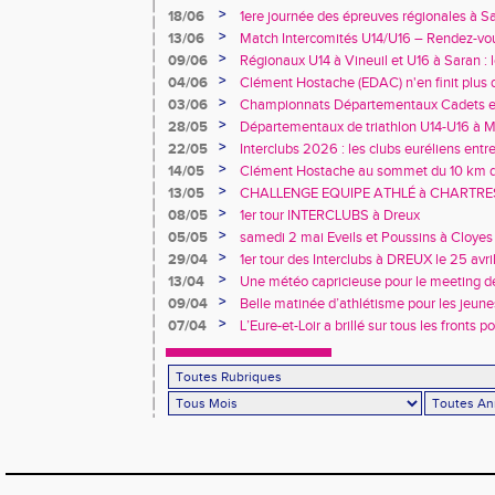
de Dreux
>
18/06
1ere journée des épreuves régionales à Sa
>
13/06
Match Intercomités U14/U16 – Rendez-vou
>
09/06
Régionaux U14 à Vineuil et U16 à Saran : 
rendez-vous !
>
04/06
Clément Hostache (EDAC) n'en finit plus d
>
03/06
Championnats Départementaux Cadets et 
performances à Chartres
>
28/05
Départementaux de triathlon U14-U16 à Ma
au rendez-vous… tout comme les records 
>
22/05
Interclubs 2026 : les clubs euréliens entr
relégation
>
14/05
Clément Hostache au sommet du 10 km d
junior
>
13/05
CHALLENGE EQUIPE ATHLÉ à CHARTRES, 
>
08/05
1er tour INTERCLUBS à Dreux
>
05/05
samedi 2 mai Eveils et Poussins à Cloyes
>
29/04
1er tour des Interclubs à DREUX le 25 avr
>
13/04
Une météo capricieuse pour le meeting de
Rotrou
>
09/04
Belle matinée d’athlétisme pour les jeune
>
07/04
L’Eure-et-Loir a brillé sur tous les fronts