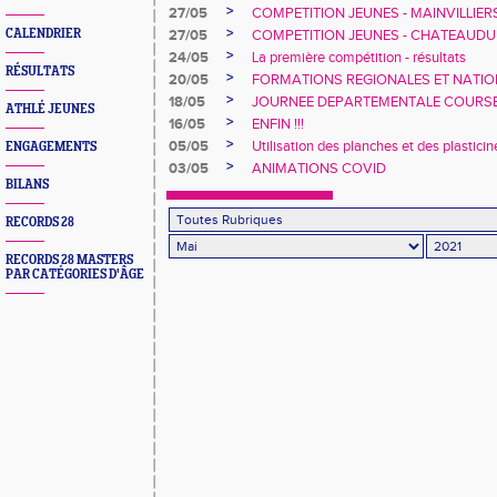
>
27/05
COMPETITION JEUNES - MAINVILLIER
>
CALENDRIER
27/05
COMPETITION JEUNES - CHATEAUD
>
24/05
La première compétition - résultats
RÉSULTATS
>
20/05
FORMATIONS REGIONALES ET NATI
>
18/05
JOURNEE DEPARTEMENTALE COURS
ATHLÉ JEUNES
>
16/05
ENFIN !!!
>
05/05
Utilisation des planches et des plasticin
ENGAGEMENTS
>
03/05
ANIMATIONS COVID
BILANS
RECORDS 28
RECORDS 28 MASTERS
PAR CATÉGORIES D'ÂGE