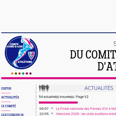
DU COMIT
D'A
ACTUALITÉS
EDITOS
54 actualité(s) trouvée(s) | Page 1/2
ACTUALITÉS
LE COMITÉ
>
06/07
La Finale nationale des Pointes d'Or a fait
Bruck de Dreux
>
22/05
Interclubs 2026 : les clubs euréliens entr
LES CLUBS DU 28