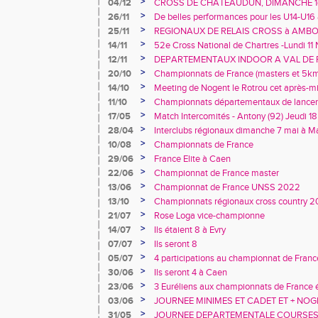
>
04/12
CROSS DE CHATEAUDUN, DIMANCHE 1
>
26/11
De belles performances pour les U14-U16
Val de Reuil
>
25/11
REGIONAUX DE RELAIS CROSS à AMBOI
>
14/11
52e Cross National de Chartres -Lundi 1
>
12/11
DEPARTEMENTAUX INDOOR A VAL DE R
>
20/10
Championnats de France (masters et 5k
>
14/10
Meeting de Nogent le Rotrou cet après-mi
>
11/10
Championnats départementaux de lancers
décembre à Mainvilliers
>
17/05
Match Intercomités - Antony (92) Jeudi 1
>
28/04
Interclubs régionaux dimanche 7 mai à Mai
>
10/08
Championnats de France
>
29/06
France Elite à Caen
>
22/06
Championnat de France master
>
13/06
Championnat de France UNSS 2022
>
13/10
Championnats régionaux cross country 2
>
21/07
Rose Loga vice-championne
>
14/07
Ils étaient 8 à Evry
>
07/07
Ils seront 8
>
05/07
4 participations au championnat de Franc
>
30/06
Ils seront 4 à Caen
>
23/06
3 Euréliens aux championnats de France é
>
03/06
JOURNEE MINIMES ET CADET ET + NO
>
31/05
JOURNEE DEPARTEMENTALE COURSES 