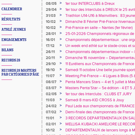
relégation
>
08/05
1er tour INTERCLUBS à Dreux
>
CALENDRIER
29/04
1er tour des Interclubs à DREUX le 25 avr
>
31/03
Triathlon U14-U16 à Mainvilliers : 83 jeun
RÉSULTATS
>
10/02
Dimanche 8 Février Pré-France hivernaux
>
10/02
Pré-France en salle – Nantes (1er février)
ATHLÉ JEUNES
>
28/01
25-01-2026 Championnats régionaux de c
>
16/01
Championnats départementaux : une orga
ENGAGEMENTS
Nogent-le-Rotrou
>
17/12
Un week end athlé sur le stade-cross et s
BILANS
>
26/11
Championnats départementaux indoor –
à Val-de-Reuil
>
20/11
Dimanche 16 novembre – Départementaux
RECORDS 28
Val-de-Reuil
>
29/10
11 Euréliens aux Championnats de France
>
19/10
Samedi 11 octobre Une belle journée sport
RECORDS 28 MASTERS
éveils et poussins
PAR CATÉGORIES D'ÂGE
>
11/07
Meeting Pré-France – 4 Ligues à Blois (5 & 6
régional en force !
>
08/07
Penta Mancers Stars – 4 et 5 juillet à Mai
de lancers sous un ciel idéal
>
03/07
Masters Penta’Star – 5e édition - 4 ET 5
>
02/05
1er tour des Interclubs : CLUBS ET JURY
>
11/03
Samedi 8 mars-KID CROSS à Jouy
>
24/02
Paul Lada aux championnats de FRANCE 
>
07/02
Demi-finale des championnats de Franc
>
11/01
3 RECORDS DEPARTEMENTAUX EN SAL
PERCHISTES
>
02/01
MELLISA KUBACKI AMELIORE LE RECOR
PENTATHLON CADETTE
>
10/12
DEPARTEMENTAUX de lancers longs à Mai